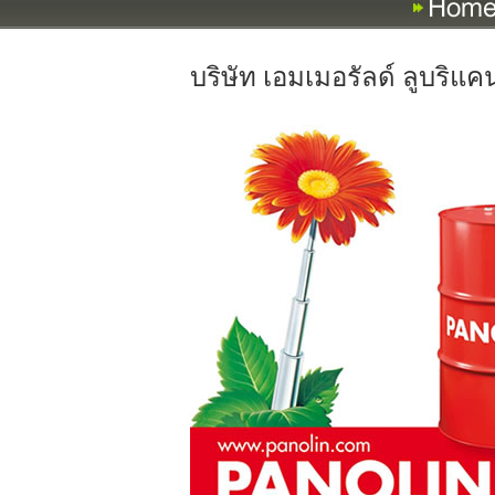
บริษัท เอมเมอรัลด์ ลูบริแ